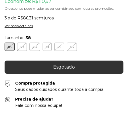
Economize:
R$110,97
O desconto pode mudar ao ser combinado com outras promoções.
3
x de
R$86,31
sem juros
Ver mais detalhes
Tamanho:
38
38
39
40
41
42
43
Compra protegida
Seus dados cuidados durante toda a compra.
Precisa de ajuda?
Fale com nossa equipe!