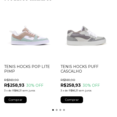
TENIS HOCKS POP LITE
TENIS HOCKS PUFF
PIMP
CASCALHO
R$369,90
R$369,90
R$258,93
R$258,93
30
% OFF
30
% OFF
3
x
de
R$86,31
sem juros
3
x
de
R$86,31
sem juros
Comprar
Comprar